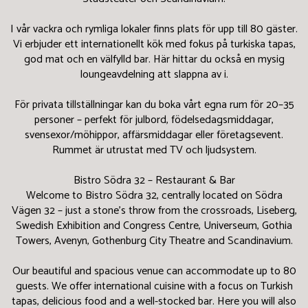
I vår vackra och rymliga lokaler finns plats för upp till 80 gäster.
Vi erbjuder ett internationellt kök med fokus på turkiska tapas,
god mat och en välfylld bar. Här hittar du också en mysig
loungeavdelning att slappna av i.
För privata tillställningar kan du boka vårt egna rum för 20–35
personer – perfekt för julbord, födelsedagsmiddagar,
svensexor/möhippor, affärsmiddagar eller företagsevent.
Rummet är utrustat med TV och ljudsystem.
Bistro Södra 32 – Restaurant & Bar
Welcome to Bistro Södra 32, centrally located on Södra
Vägen 32 – just a stone's throw from the crossroads, Liseberg,
Swedish Exhibition and Congress Centre, Universeum, Gothia
Towers, Avenyn, Gothenburg City Theatre and Scandinavium.
Our beautiful and spacious venue can accommodate up to 80
guests. We offer international cuisine with a focus on Turkish
tapas, delicious food and a well-stocked bar. Here you will also