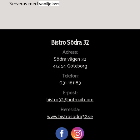
Serveras med
vaniljglass
Bistro Södra 32
Adress:
Södra vägen 32
412 54 Göteborg
Telefon:
031-161183
E-post:
bistro32@hotmail.com
Hemsida:
www.bistrosodra32.se