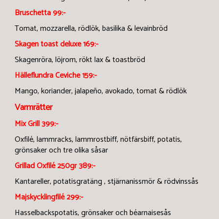
Bruschetta
99:-
Tomat, mozzarella, rödlök, basilika & levainbröd
Skagen toast deluxe 169:-
Skagenröra, löjrom, rökt lax & toastbröd
Hälleflundra Ceviche 159:-
Mango, koriander, jalapeño, avokado, tomat & rödlök
Varmrätter
Mix Grill 399:-
Oxfilé, lammracks, lammrostbiff, nötfärsbiff, potatis,
grönsaker och tre olika såsar
Grillad Oxfilé 250gr 389:-
Kantareller, potatisgratäng , stjärnanissmör & rödvinssås
Majskycklingfilé
299:-
Hasselbackspotatis, grönsaker och béarnaisesås