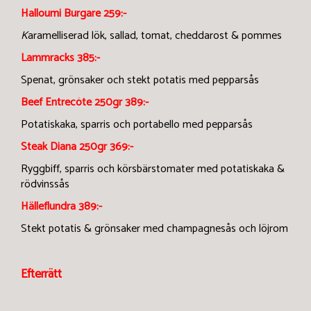
Halloumi Burgare
259:-
K
aramelliserad lök, sallad, tomat, cheddarost & pommes
Lammracks 385:-
Spenat, grönsaker och stekt potatis med pepparsås
Beef Entrecôte
250gr
389:-
Potatiskaka, sparris och portabello med pepparsås
Steak Diana 250gr 369:-
Ryggbiff, sparris och körsbärstomater med potatiskaka &
rödvinssås
Hälleflundra 389:-
Stekt potatis & grönsaker med champagnesås och löjrom
Efterrätt