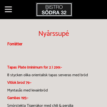
Nyårsmeny
Nyårssupé
Förrätter
Tapas Plate (minimum för 2 ) 299:-
8 stycken olika orientalisk tapas serveras med bröd
Vitlök bröd 79:-
Myntasås med levainbröd
Gambas
195:-
Smörstekta Tigerräkor med chili & persilja